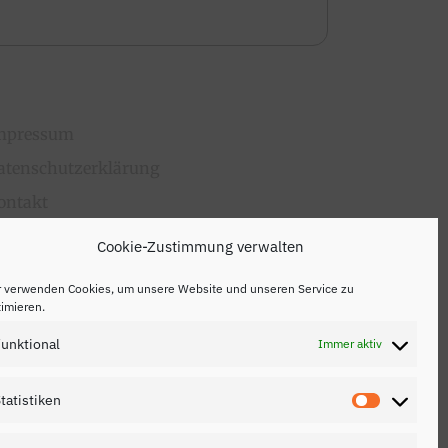
mpressum
atenschutzerklärung
ontakt
Cookie-Zustimmung verwalten
r verwenden Cookies, um unsere Website und unseren Service zu
imieren.
unktional
Immer aktiv
tatistiken
Statistik