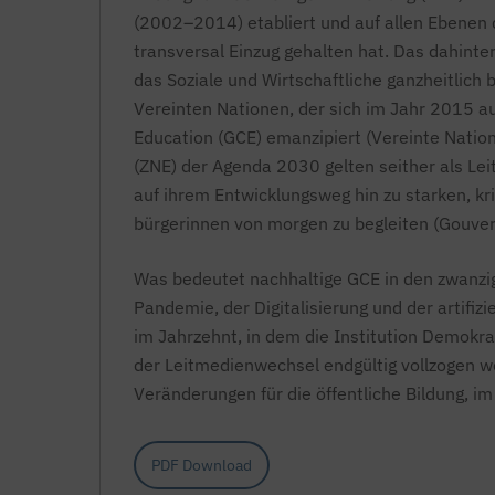
(2002–2014) etabliert und auf allen Ebenen
transversal Einzug gehalten hat. Das dahint
das Soziale und Wirtschaftliche ganzheitlich 
Vereinten Nationen, der sich im Jahr 2015 a
Education
(GCE) emanzipiert (Vereinte Natio
(ZNE) der Agenda 2030 gelten seither als Le
auf ihrem Entwicklungsweg hin zu starken, k
bürgerinnen von morgen zu begleiten (Gouv
Was bedeutet nachhaltige GCE in den zwanzig
Pandemie, der Digitalisierung und der artifiz
im Jahrzehnt, in dem die Institution
Demokra
der Leitmedienwechsel endgültig vollzogen 
Veränderungen für die öffentliche Bildung, i
PDF Download