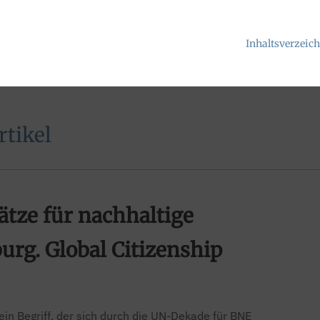
Inhaltsverzeic
tikel
tze für nachhaltige
rg. Global Citizenship
ein Begriff, der sich durch die UN-Dekade für BNE