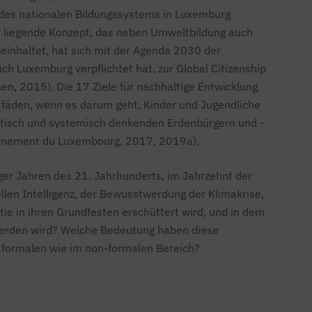
 des nationalen Bildungssystems in Luxemburg
er liegende Konzept, das neben Umweltbildung auch
beinhaltet, hat sich mit der Agenda 2030 der
uch Luxemburg verpflichtet hat, zur
Global Citizenship
nen, 2015). Die 17
Ziele für nachhaltige Entwicklung
itfäden, wenn es darum geht, Kinder und Jugendliche
ritisch und systemisch denkenden Erdenbürgern und -
ernement du Luxembourg, 2017, 2019a).
er Jahren des 21. Jahrhunderts, im Jahrzehnt der
iellen Intelligenz, der Bewusstwerdung der Klimakrise,
tie
in ihren Grundfesten erschüttert wird, und in dem
werden wird? Welche Bedeutung haben diese
m formalen wie im non-formalen Bereich?