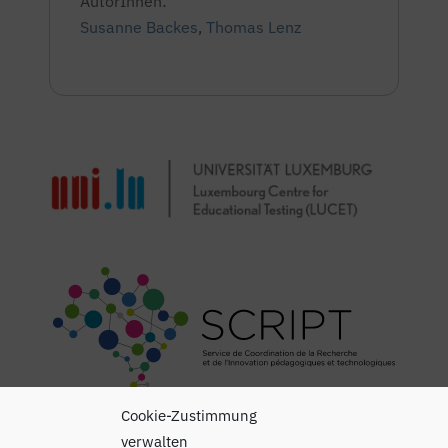
AutorInnen:
Susanne Backes
,
Thomas Lenz
Cookie-Zustimmung
verwalten