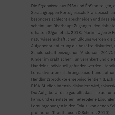
Die Ergebnisse aus PISA und ÉpStan zeigen, d
Sprachgruppen Portugiesisch, Französisch u
besonders schlecht abschneiden und dass ei
scheint, um überhaupt Zugang zu den dahint
erhalten (Ugen et al., 2013; Martin, Ugen & 
naturwissenschaftlichen Bildung werden die 
Aufgabenorientierung als Ansätze diskutiert
Schülerschaft einzugehen (Andersen, 2017). 
Kinder im praktischen Tun verankert und die
Handelns individuell gefunden werden. Handlu
Lernaktivitäten erfahrungsbasiert und authent
Handlungsprodukte ergebnisorientiert (Bach &
PISA-Studien intensiv diskutiert wird, fokuss
Die Aufgabe wird so gestellt, dass sie auf un
kann, und es entstehen heterogene Lösungen.
Lernumgebungen in den Fokus, von denen Schu
profitieren (Krauthausen & Scherer, 2010).