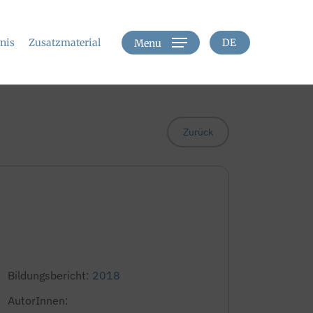
hnis
Zusatzmaterial
DE
Menu
Zurück
Bildungsbericht:
2018
AutorInnen: