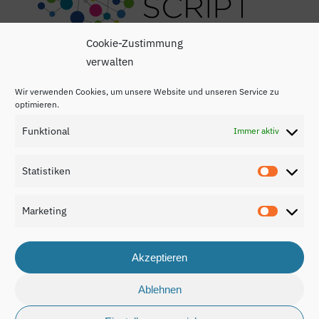
Cookie-Zustimmung
verwalten
Wir verwenden Cookies, um unsere Website und unseren Service zu
optimieren.
Funktional
Immer aktiv
Impressum
Statistiken
Statisti
Datenschutzerklärung
Marketing
Kontakt
Marketi
Akzeptieren
Ablehnen
© 2026 Nationaler Bildungsbericht Luxemburg 2024.