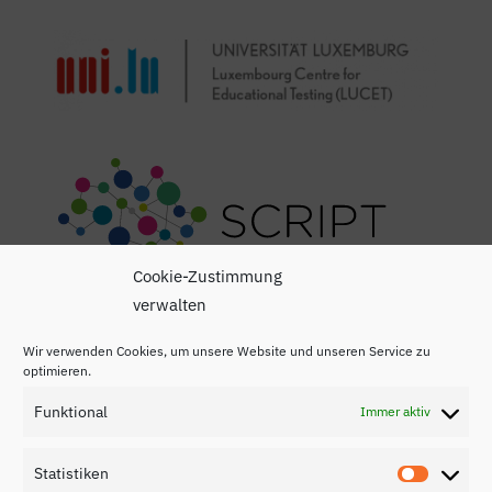
Cookie-Zustimmung
verwalten
Wir verwenden Cookies, um unsere Website und unseren Service zu
optimieren.
Funktional
Immer aktiv
Impressum
Statistiken
Statisti