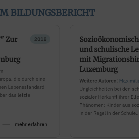
IM BILDUNGSBERICHT
?" Zur
Sozioökonomische
2018
und schulische Le
emburg
mit Migrationshi
Luxemburg
im
ropa, die durch eine
Weitere Autoren:
Maximili
hohen Lebensstandard
Ungleichheiten bei den sc
ber das letzte
sozialer Herkunft ihrer Elt
Phänomen: Kinder aus soz
in der Regel in der Schule..
mehr erfahren