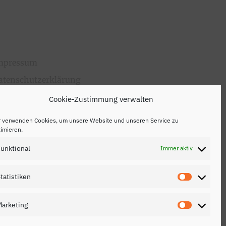
mpressum
atenschutzerklärung
ontakt
Cookie-Zustimmung verwalten
r verwenden Cookies, um unsere Website und unseren Service zu
imieren.
unktional
Immer aktiv
tatistiken
Statistik
arketing
Marketin