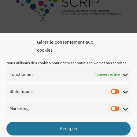
Gérer le consentement aux
cookies
Nous utilisons des cookies pour optimiser notre site web et nos services.
Mentions légales
Fonctionnel
Toujours activé
Politique de confidentialité
Statistiques
Contact
Statist
Marketing
Marketi
Accepter
© 2026 Rapport national sur l’éducation au Luxembourg