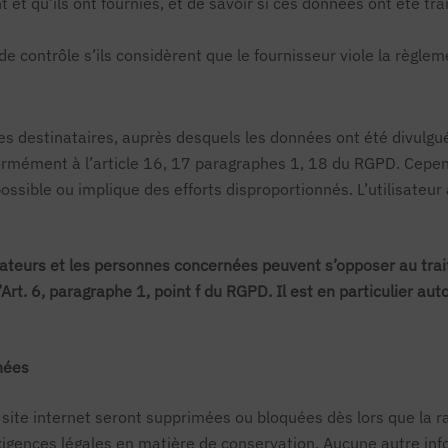
et qu’ils ont fournies, et de savoir si ces données ont été tr
e contrôle s’ils considèrent que le fournisseur viole la règl
 les destinataires, auprès desquels les données ont été divulg
formément à l’article 16, 17 paragraphes 1, 18 du RGPD. Cepend
ssible ou implique des efforts disproportionnés. L’utilisateur
isateurs et les personnes concernées peuvent s’opposer au tra
Art. 6, paragraphe 1, point f du RGPD. Il est en particulier a
nnées
e site internet seront supprimées ou bloquées dès lors que la ra
exigences légales en matière de conservation. Aucune autre in