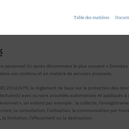
Table des matières
Docume
é
e personnel (ci-après dénommées le plus souvent « Données »)
t dans son contenu et en matière de services proposés.
 (UE) 2016/679, le règlement de base sur la protection des d
ffectuée(s) avec ou sans procédés automatisés et appliqués 
sonnel », on entend par exemple : la collecte, l’enregistrement,
ecture, la consultation, l’utilisation, la communication par tra
la limitation, l’effacement ou la destruction.