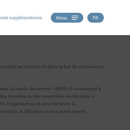
nts supplémentaires
FR
Menu
 selon les besoins et dans le but de proposer un
onnées (ci-après dénommé « RGPD ») correspond à
à des données ou des ensembles de données à
 l’organisation, la structuration, la
nsmission, la diffusion ou tout autre moyen