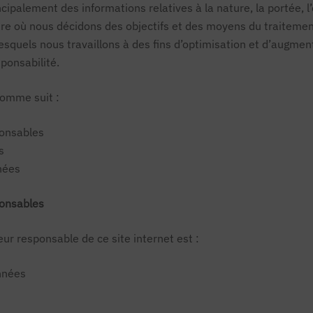
ncipalement des informations relatives à la nature, la portée, l’
e où nous décidons des objectifs et des moyens du traitement
quels nous travaillons à des fins d’optimisation et d’augmenta
ponsabilité.
comme suit :
ponsables
s
nnées
ponsables
ur responsable de ce site internet est :
nnées