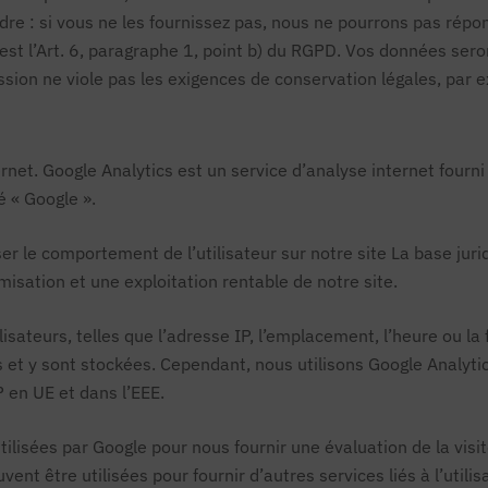
dre : si vous ne les fournissez pas, nous ne pourrons pas rép
 est l’Art. 6, paragraphe 1, point b) du RGPD. Vos données sero
ion ne viole pas les exigences de conservation légales, par 
ernet. Google Analytics est un service d’analyse internet four
é « Google ».
er le comportement de l’utilisateur sur notre site La base jurid
imisation et une exploitation rentable de notre site.
ilisateurs, telles que l’adresse IP, l’emplacement, l’heure ou la
 et y sont stockées. Cependant, nous utilisons Google Analytic
 en UE et dans l’EEE.
lisées par Google pour nous fournir une évaluation de la visite
ent être utilisées pour fournir d’autres services liés à l’utilisa