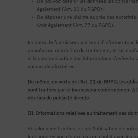
De pouvoir obtenir les données les concernant 
également l’Art. 20 du RGPD) ;
De déposer une plainte auprès des autorités d
(voir également l’Art. 77 du RGPD).
En outre, le fournisseur est tenu d’informer tous
données ou restriction du traitement, et ce, con
si la communication des informations s’avère impo
sur ces destinataires.
De même, en vertu de l’Art. 21 du RGPD, les util
sont traitées par le fournisseur conformément à l’
des fins de publicité directe.
III. Informations relatives au traitement des do
Vos données traitées lors de l’utilisation de notr
leur suppression n’entre pas en conflit avec les 