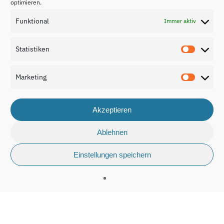
optimieren.
Funktional
Immer aktiv
Statistiken
Statisti
Marketing
Marketi
Akzeptieren
Ablehnen
Einstellungen speichern
Der vierte Bildungsbericht für Luxemburg