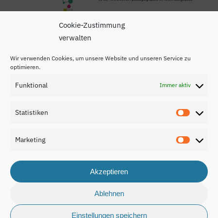
Cookie-Zustimmung
verwalten
Wir verwenden Cookies, um unsere Website und unseren Service zu
optimieren.
Funktional
Immer aktiv
Impressum
Datenschutzerklärung
Statistiken
Statisti
Kontakt
Marketing
Marketi
Akzeptieren
© 2026 Nationaler Bildungsbericht Luxemburg 2024.
Ablehnen
Einstellungen speichern
made by
cuco