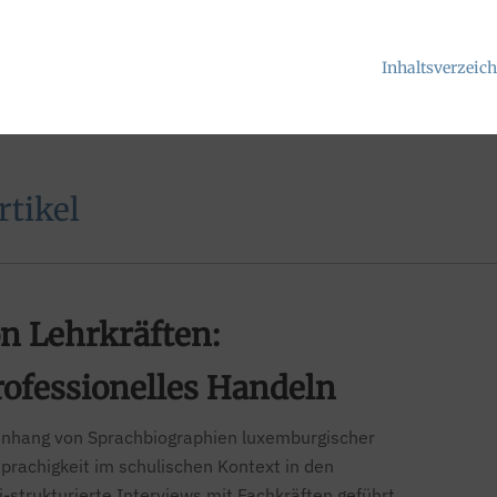
Inhaltsverzeic
tikel
n Lehrkräften:
rofessionelles Handeln
nhang von Sprachbiographien luxemburgischer
prachigkeit im schulischen Kontext in den
-strukturierte Interviews mit Fachkräften geführt.