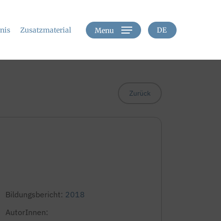
hnis
Zusatzmaterial
DE
Menu
Zurück
Bildungsbericht:
2018
AutorInnen: