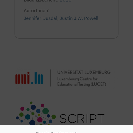
AutorInnen:
Jennifer Dusdal
,
Justin J.W. Powell