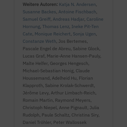
Weitere Autoren:
Katja N. Andersen
,
Susanne Backes
,
Antoine Fischbach
,
Samuel Greiff
,
Andreas Hadjar
,
Caroline
Hornung
,
Thomas Lenz
,
Ineke Pit-Ten
Cate
,
Monique Reichert
,
Sonja Ugen
,
Constanze Weth
,
Jos Bertemes,
Pascale Engel de Abreu, Sabine Glock,
Lucas Graf, Marie-Anne Hansen-Pauly,
Malte Helfer, Georges Hengesch,
Michael-Sebastian Honig, Claude
Houssemand, Adelheid Hu, Florian
Klapproth, Sabine Krolak-Schwerdt,
Jérôme Levy, Arthur Limbach-Reich,
Romain Martin, Raymond Meyers,
Christoph Niepel, Anne Pignault, Julia
Rudolph, Paule Schaltz, Christina Siry,
Daniel Tröhler, Peter Wallossek