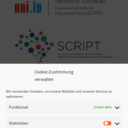
Cookie-Zustimmung
verwalten
Wir verwenden Cookies, um unsere Website und unseren Service zu
optimieren.
Funktional
Immer aktiv
Impressum
Datenschutzerklärung
Statistiken
Statisti