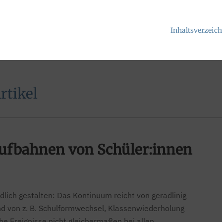
Inhaltsverzeic
rtikel
aufbahnen von Schüler:innen
lich gestalten: Das Kontinuum reicht von geradlinig
und von z. B. Schulformwechsel, Klassenwiederholung
e Ereignisse nicht gleichermaßen bei allen