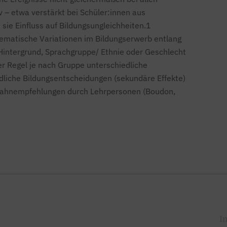
v – etwa verstärkt bei Schüler:innen aus
sie Einfluss auf Bildungsungleichheiten.1
stematische Variationen im Bildungserwerb entlang
intergrund, Sprachgruppe/ Ethnie oder Geschlecht
er Regel je nach Gruppe unterschiedliche
edliche Bildungsentscheidungen (sekundäre Effekte)
bahnempfehlungen durch Lehrpersonen (Boudon,
I