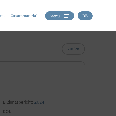
hnis
Zusatzmaterial
DE
Menu
Zurück
Bildungsbericht:
2024
DOI: