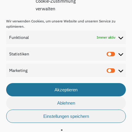
Cookie-Zustimmung
verwalten
Wir verwenden Cookies, um unsere Website und unseren Service zu
optimieren.
Funktional
Immer aktiv
Impressum
Datenschutzerklärung
Statistiken
Statisti
Kontakt
Marketing
Marketi
Akzeptieren
© 2026 Nationaler Bildungsbericht Luxemburg 2024.
Ablehnen
Einstellungen speichern
made by
cuco