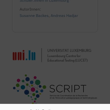
Schüler:innen in Luxemburg
AutorInnen:
Susanne Backes
,
Andreas Hadjar