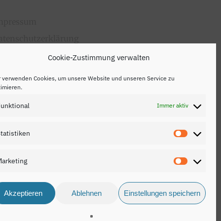
mpressum
atenschutzerklärung
ontakt
Cookie-Zustimmung verwalten
r verwenden Cookies, um unsere Website und unseren Service zu
imieren.
unktional
Immer aktiv
tatistiken
Statistik
arketing
Marketin
Akzeptieren
Ablehnen
Einstellungen speichern
Share
made by
cuco