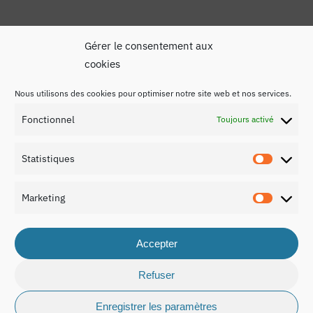
Gérer le consentement aux
cookies
Nous utilisons des cookies pour optimiser notre site web et nos services.
Mentions légales
Fonctionnel
Toujours activé
Politique de confidentialité
Statistiques
Contact
Statist
Marketing
Marketi
Accepter
© 2026 Rapport national sur l’éducation au Luxembourg
2021.
Refuser
Enregistrer les paramètres
made by
cuco