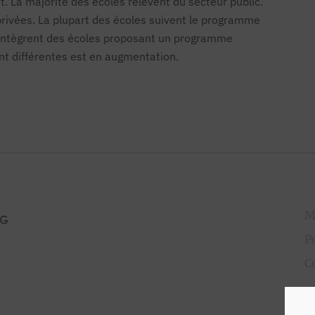
. La majorité des écoles relèvent du secteur public.
ivées. La plupart des écoles suivent le programme
ui intègrent des écoles proposant un programme
nt différentes est en augmentation.
M
P
C