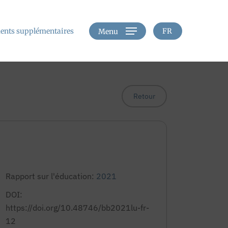
nts supplémentaires
FR
Menu
Retour
Rapport sur l'éducation:
2021
DOI:
https://doi.org/10.48746/bb2021lu-fr-
12