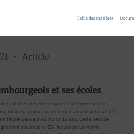
Table des matières
Docume
021
•
Article
embourgeois et ses écoles
ns et chiffres clés concernant le système scolaire
st obligatoire pour les enfants et adolescents de 4 à
nt l’école pendant au moins 12 ans. Cette période
ignement secondaire (ES), lequel est lui-même