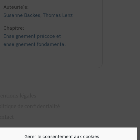
Auteur(e)s:
Susanne Backes
,
Thomas Lenz
Chapitre:
Enseignement précoce et
enseignement fondamental
entions légales
olitique de confidentialité
ontact
Gérer le consentement aux cookies