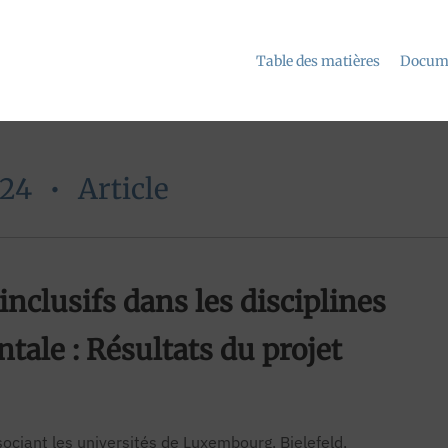
Table des matières
Docume
024
•
Article
nclusifs dans les disciplines
tale : Résultats du projet
ciant les universités de Luxembourg, Bielefeld,