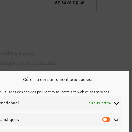
en savoir plus
entions légales
olitique de confidentialité
ontact
Gérer le consentement aux cookies
 utilisons des cookies pour optimiser notre site web et nos services.
onctionnel
Toujours activé
tatistiques
Statistiq