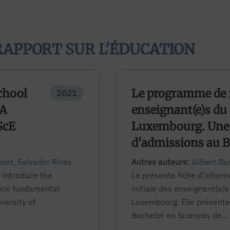
RAPPORT SUR L'ÉDUCATION
chool
Le programme de 
2021
 A
enseignant(e)s du
ScE
Luxembourg. Une
d'admissions au 
elet
,
Salvador Rivas
Autres auteurs:
Gilbert B
o introduce the
La présente fiche d’inform
vice fundamental
initiale des enseignant(e)
versity of
Luxembourg. Elle présent
Bachelor en Sciences de...