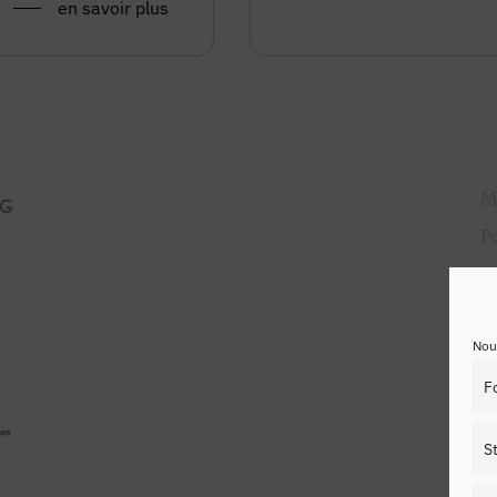
en savoir plus
M
P
C
Nous
F
S