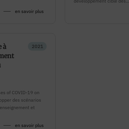
développement ciblé des..
en savoir plus
 à
2021
ement
u
lses of COVID-19 on
lopper des scénarios
’enseignement et
en savoir plus