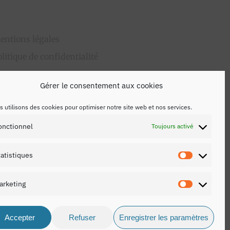
entions légales
olitique de confidentialité
ontact
Gérer le consentement aux cookies
 utilisons des cookies pour optimiser notre site web et nos services.
onctionnel
Toujours activé
tatistiques
Statistiq
arketing
Marketing
Accepter
Refuser
Enregistrer les paramètres
Share