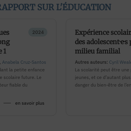
RAPPORT SUR L'ÉDUCATION
gues
Expérience scolair
2024
long
des adolescent·e·s 
 1
milieu familial
,
Anabela Cruz-Santos
Autres auteurs:
Cyril Weal
ant la petite enfance
La scolarité peut être une p
 scolaire future. Le
jeunes, et ce d’autant plu
teur fiable du
danger du bien-être de l’enf
en savoir plus