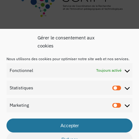
Gérer le consentement aux
cookies
Nous utilisons des cookies pour optimiser notre site web et nos services.
Mentions légales
Fonctionnel
Toujours activé
Politique de confidentialité
Statistiques
Contact
Statist
Marketing
Marketi
Accepter
© 2026 Rapport national sur l’éducation au Luxembourg
2021.