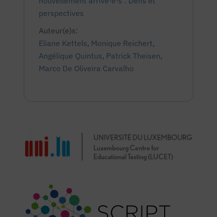
nouvellement arrivé·e·s : Défis et
perspectives
Auteur(e)s:
Eliane Kettels
,
Monique Reichert
,
Angélique Quintus
,
Patrick Theisen
,
Marco De Oliveira Carvalho