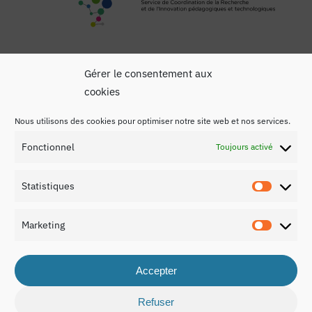
Gérer le consentement aux
cookies
Nous utilisons des cookies pour optimiser notre site web et nos services.
Mentions légales
Fonctionnel
Toujours activé
Politique de confidentialité
Statistiques
Contact
Statist
Marketing
Marketi
Accepter
© 2026 Rapport national sur l’éducation au Luxembourg
2021.
Refuser