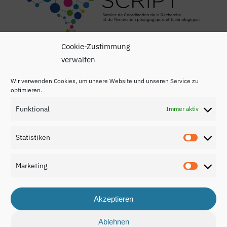
Cookie-Zustimmung
verwalten
Wir verwenden Cookies, um unsere Website und unseren Service zu
optimieren.
Funktional
Immer aktiv
Impressum
Datenschutzerklärung
Statistiken
Statisti
Kontakt
Marketing
Marketi
Akzeptieren
© 2026 Nationaler Bildungsbericht Luxemburg 2024.
Ablehnen