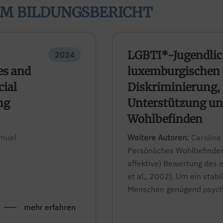
IM BILDUNGSBERICHT
LGBTI*-Jugendlic
2024
es and
luxemburgischen 
cial
Diskriminierung, 
ng
Unterstützung un
Wohlbefinden
muel
Weitere Autoren:
Carolina
Persönliches Wohlbefinden 
affektive) Bewertung des 
et al., 2002). Um ein stab
Menschen genügend psychol
mehr erfahren