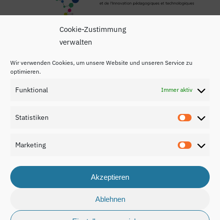
Cookie-Zustimmung
verwalten
Wir verwenden Cookies, um unsere Website und unseren Service zu
optimieren.
Funktional
Immer aktiv
Impressum
Datenschutzerklärung
Statistiken
Statisti
Kontakt
Marketing
Marketi
Akzeptieren
© 2026 Nationaler Bildungsbericht Luxemburg 2024.
Ablehnen