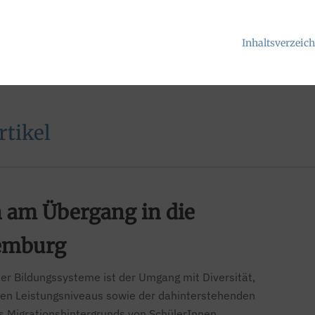
Inhaltsverzeic
tikel
 am Übergang in die
xemburg
er Bildungssysteme ist der Umgang mit Diversität,
chen Leistungsniveaus sowie der dahinterstehenden
s Migrationshintergrunds von SchülerInnen.