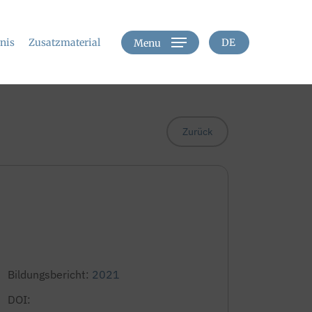
hnis
Zusatzmaterial
DE
Menu
Zurück
Bildungsbericht:
2021
DOI: