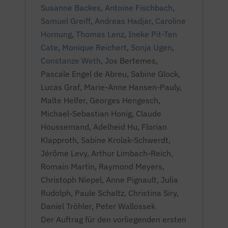
Susanne Backes
,
Antoine Fischbach
,
Samuel Greiff
,
Andreas Hadjar
,
Caroline
Hornung
,
Thomas Lenz
,
Ineke Pit-Ten
Cate
,
Monique Reichert
,
Sonja Ugen
,
Constanze Weth
,
Jos Bertemes,
Pascale Engel de Abreu, Sabine Glock,
Lucas Graf, Marie-Anne Hansen-Pauly,
Malte Helfer, Georges Hengesch,
Michael-Sebastian Honig, Claude
Houssemand, Adelheid Hu, Florian
Klapproth, Sabine Krolak-Schwerdt,
Jérôme Levy, Arthur Limbach-Reich,
Romain Martin, Raymond Meyers,
Christoph Niepel, Anne Pignault, Julia
Rudolph, Paule Schaltz, Christina Siry,
Daniel Tröhler, Peter Wallossek
Der Auftrag für den vorliegenden ersten