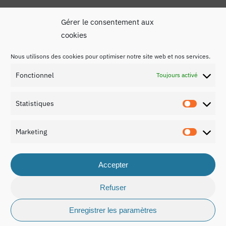
Gérer le consentement aux
cookies
Nous utilisons des cookies pour optimiser notre site web et nos services.
Mentions légales
Fonctionnel
Toujours activé
Politique de confidentialité
Statistiques
Contact
Statist
Marketing
Marketi
Accepter
© 2026 Rapport national sur l’éducation au Luxembourg
2021.
Refuser
Enregistrer les paramètres
made by
cuco