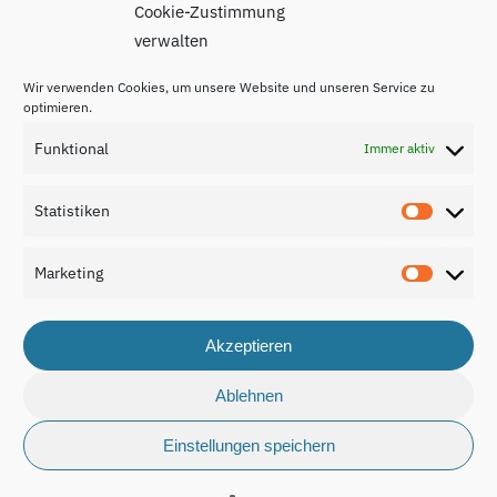
Cookie-Zustimmung
verwalten
Wir verwenden Cookies, um unsere Website und unseren Service zu
optimieren.
Funktional
Immer aktiv
Impressum
Statistiken
Statisti
Datenschutzerklärung
Marketing
Kontakt
Marketi
Akzeptieren
Ablehnen
© 2026 Nationaler Bildungsbericht Luxemburg 2024.
Einstellungen speichern
made by
cuco